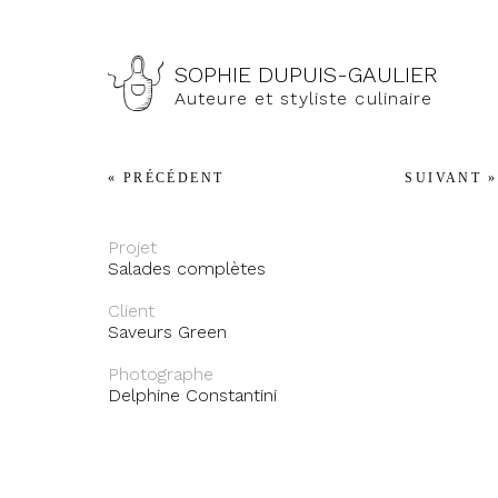
Skip
to
SOPHIE DUPUIS-GAULIER
content
Auteure et styliste culinaire
« PRÉCÉDENT
SUIVANT »
Projet
Salades complètes
Client
Saveurs Green
Photographe
Delphine Constantini